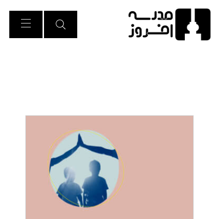
Ski
t
Conten