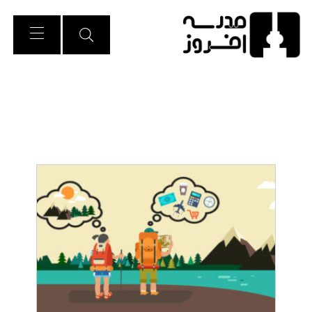
Ski
t
Conten