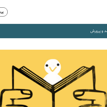
پرس
د و پرورش