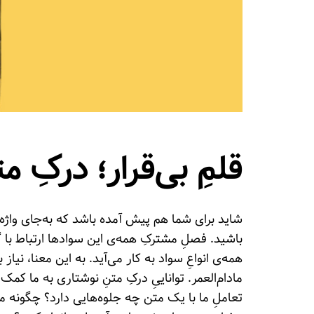
قلمِ بی‌قرار؛ درکِ 
شاید برای شما هم پیش آمده باشد که به‌جای واژه‌ی 
باشید. فصلِ مشترکِ همه‌ی این سوادها ارتباط با 
همه‌ی انواعِ سواد به کار می‌آید. به این معنا، نی
مادام‌العمر. تواناییِ درکِ متنِ نوشتاری به ما کم
تعاملِ ما با یک متن چه جلوه‌هایی دارد؟ چگونه می