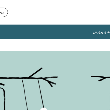
پرس
د و پرورش