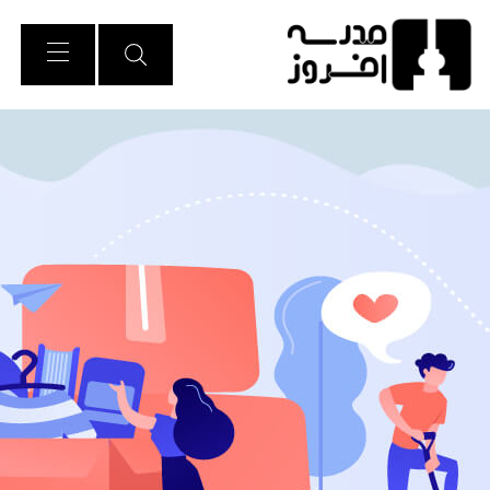
Ski
t
Conten