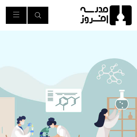
Ski
t
Conten