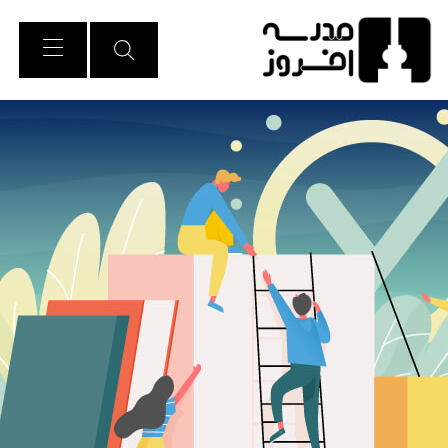
Ski
t
Conten