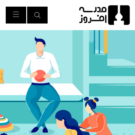
Ski
t
Conten