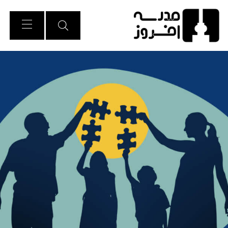
Ski
t
Conten