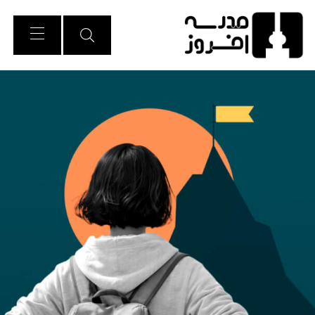
Ski
t
Conten