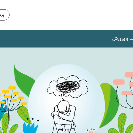
پرس
د و پرورش