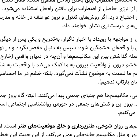
به احساس اضطراب برای یافتن راه‌حل معقول است. فعال شدن ای
از انرژی حاصل از اضطراب برای یافتن راه‌حل استفاده می‌شود. ا
حتیاج دارد. اگر روش‌های کنترل و بروز عواطف در خانه و مدرس
وش‌های درست‌تری نشان خواهند داد.
مواجهه با رویداد یا اخبار ناگوار، به‌تدریج و یکی پس از دیگری
 با واقعه‌ای خشمگین شود، سپس به دنبال مقصر بگردد و در نها
صله گذاشتن بین این مکانیسم‌ها و آن‌چه در دنیای واقعی {خارج ا
م درون از واقعیت بیرون به ما کمک می‌کند با واقعیت به ش
شم ما نسبت به موضوع نشأت نمی‌گیرد، بلکه خشم در ما احساسی
ان بازتاب ندهیم}.
، مکانیسم‌ها هم جنبه‌ی جمعی پیدا می‌کنند. البته گاه بروز ج
 بروز این واکنش‌های جمعی در حوزه‌ی روانشناسی اجتماعی است.
می‌کنیم.
م‌های روان
شوخی، طنزپردازی و خلق موقعیت‌های طنز
است. از
ر و مثل مکانیسم جابه‌جایی عمل می‌کند. از این جهت این خطر 