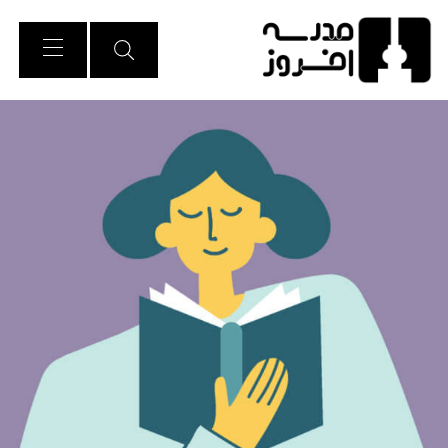
Ski
t
Conten