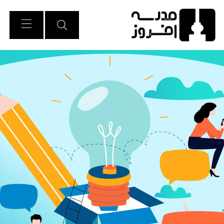
Ski
t
Conten