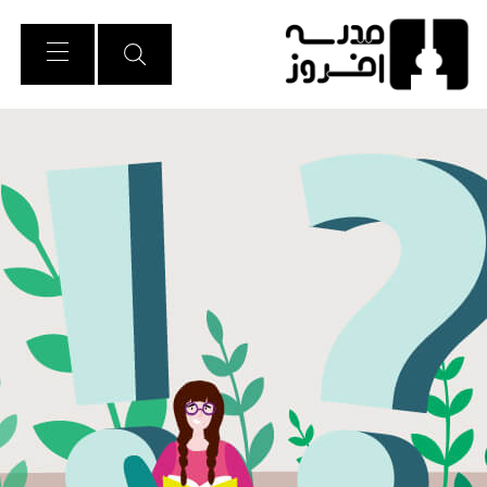
Ski
t
Conten