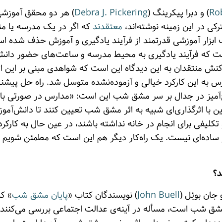
Ro
) و دبرا پیکرینگ (
Debra J. Pickering
) هر دو محقق آموزش
کی در این زمینه نوشته‌اند،
معتقدند
که اگر در یک مدرسه یا 
بزار آموزشی قدرتمند از فرآیند یادگیری و آموزش حذف شده است
ت که فرآیند یادگیری به محیط مدرسه و ساعت‌های حضور دانش
 واکنش منتقدان به این دیدگاه این است که شواهدی مبنی بر این اث
 به این کارکرد خیالی و آزموده‌نشده متوسل شد. راه حل پیشنه
آمیز در جدال بر سر مشق شب این است: «مدارس در صورتی با
 با اثرگذاری‌ای شبیه به اثر مشق شب تعیین کنند تا دانش‌آم
 تکلیفی برای انجام در خانه نداشته باشند، در عین حال به کارک
ار ساده‌ای نیست. یک راه‌کار دیگر هم این است که مطمئن شویم
د؟
 جان بوئِل (
John Buell
) نویسندگان کتاب «
پایان مشق شب
» که
شق شب است، مسأله در آینه‌ی عدالت اجتماعی بررسی می‌کنند. ا