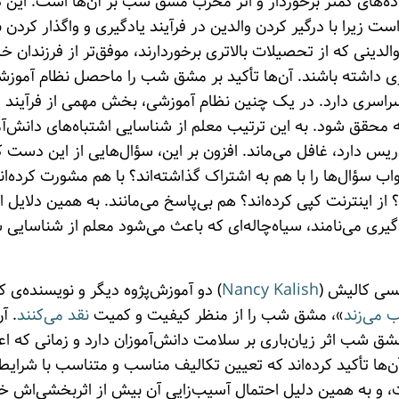
اده‌های کمتر برخوردار و اثر مخرب مشق شب بر آن‌ها است. این
ت زیرا با درگیر کردن والدین در فرآیند یادگیری و واگذار کردن 
لدینی که از تحصیلات بالاتری برخوردارند، موفق‌تر از فرزندان خان
داشته باشند. آن‌ها تأکید بر مشق شب را ماحصل نظام آموزشی ن
ی سراسری دارد. در یک چنین نظام آموزشی، بخش مهمی از فرآیند 
 محقق شود. به این ترتیب معلم از شناسایی اشتباه‌های دانش‌آ
ریس دارد، غافل می‌ماند. افزون بر این، سؤال‌هایی از این دست که 
اب سؤال‌ها را با هم به اشتراک گذاشته‌اند؟ با هم مشورت کرده‌اند
د؟ از اینترنت کپی کرده‌اند؟ هم بی‌پاسخ می‌مانند. به همین دلا
دگیری می‌نامند، سیاه‌چاله‌ای که باعث می‌شود معلم از شناسایی 
نسی کالیش (
Nancy Kalish
) دو آموزش‌پژوه دیگر و نویسنده‌ی ک
 می‌زند
»، مشق شب را از منظر کیفیت و کمیت
نقد می‌کنند
. آ
مشق شب اثر زیان‌باری بر سلامت دانش‌آموزان دارد و زمانی که اعض
ن‌ها تأکید کرده‌اند که تعیین تکالیف مناسب و متناسب با شرا
، و به همین دلیل احتمال آسیب‌زایی آن بیش از اثربخشی‌اش خو