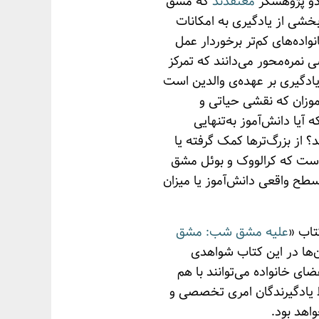
 دو پژوهشگر
معتقدند
که مشق
بخشی از یادگیری به امکانات
واده‌های کم‌تر برخوردار عمل
مره‌محور می‌دانند که تمرکز
یادگیری بر عهده‌ی والدین است
موزان که نقشی حیاتی و
آیا دانش‌آموز به‌تنهایی
؟ از بزرگ‌ترها کمک گرفته یا
یل است که کرالووک و بوئل مشق
سطح واقعی دانش‌آموز یا میزان
تاب «
علیه مشق شب: مشق
ن‌ها در این کتاب شواهدی
ای خانواده می‌توانند با هم
یط یادگیرندگان امری تخصصی و
اهد بود.