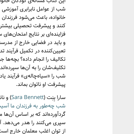
این کتاب مسأله‌ی کودکان خانو
شب از عوامل نابرابری آموزشی اس
خانواده، باعث می‌شود فرزندان وا
کنند و پیشرفت تحصیلی بیشتری 
فزاینده‌ای بر نتایج امتحان‌ها
و باید در فضایی خارج از مدرسه
تعیین‌کننده در تکمیل فرآیند تد
تکالیف را انجام داده؟ بچه‌ها جو
تکلیف‌شان را به آن‌ها سپرده‌ان
شب را «سیاه‌چاله‌ی» فرآیند یا
پیشرفت او ناتوان بماند.
سارا بِنِت (
Sara Bennett
) و نا
شب چه‌طور به فرزندان ما آسیب
گردآورده‌اند که بر اساس آن‌ها 
سپری می‌کنند را هدر می‌دهد. آ
از توان اغلب معلمان خارج است