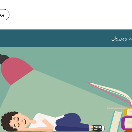
پرس
د و پرورش