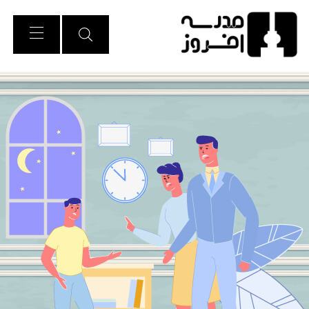
Ski
t
Conten