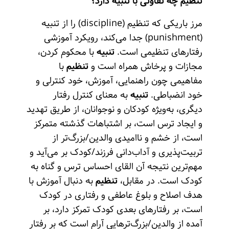
تنظیم چه تفاوتی با تنبیه دارد؟
مرز باریکی که تنظیم (discipline) را از تنبیه
(punishment) جدا می‌کند، رویکرد آموزشی
رفتارهای تنظیمی است.
تنبیه
با محکوم کردن،
مجازات و پرخاش همراه است و
تنظیم
با
مفاهیمی چون راهنمایی، آموزش، خود کنترلی و
خود انضباطی.
تنبیه
به معنای کنترل رفتار
دیگری، به‌ویژه کودکان و نوجوانان، از طریق تهدید
و ایجاد ترس است، بر اشتباهات گذشته متمرکز
است، از خشم و ناامیدی والدین/بزرگ‌تر از
تربیت‌پذیری و آداب‌دانی فرزند/کودک بر می‌‌آید و
مهم‌ترین نتیجه آن القای احساس ترس و گناه به
کودک است. در مقابل،
تنظیم
به دنبال آموزش با
هدف اصلاح و بلوغ عاطفی و رفتاری در کودک
است، بر رفتارهای بعدی کودک تمرکز دارد، بر
آمده از والدین/بزرگ‌ترهایی آرام است که بر رفتار