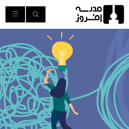
Ski
t
Conten