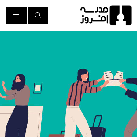
Ski
t
Conten