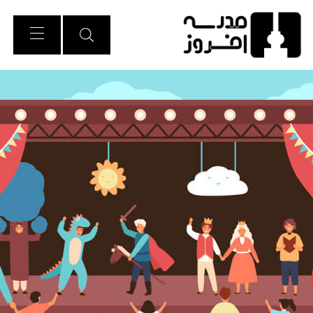
Ski
t
Conten